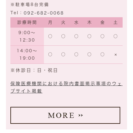
※駐車場8台完備
Tel：
092-682-0068
診療時間
月
火
水
木
金
土
9:00～
○
○
○
○
○
○
12:30
14:00～
○
○
○
○
○
×
19:00
※休診日：日・祝日
保険医療機関における院内書面掲示事項のウェ
ブサイト掲載