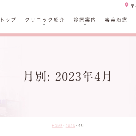
〒
トップ
クリニック紹介
診療案内
審美治療
大切にしていること
歯周病
スタッフポリシー
小児歯科
スタッフ体制2つの特徴
顎関節症の検査・治療
院長・スタッフ紹介
予防治療・メンテナンス
月別: 2023年4月
医院概要
デンタルエステ・ホワイ
トニング
アクセス
審美治療
院内風景
インプラント・入れ歯
各種料金
4月
HOME
2023