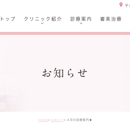
〒
トップ
クリニック紹介
診療案内
審美治療
大切にしていること
歯周病
スタッフポリシー
小児歯科
スタッフ体制2つの特徴
顎関節症の検査・治療
院長・スタッフ紹介
予防治療・メンテナンス
お知らせ
医院概要
デンタルエステ・ホワイ
トニング
アクセス
審美治療
院内風景
インプラント・入れ歯
各種料金
４月の診療案内★
HOME
お知らせ